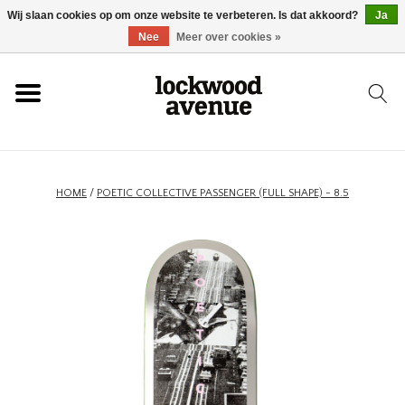
Wij slaan cookies op om onze website te verbeteren. Is dat akkoord?
Ja
HOME
Nee
Meer over cookies »
LOCKWOOD
NIEUW
HOME
/
POETIC COLLECTIVE PASSENGER (FULL SHAPE) - 8.5
SCHOENEN
KLEDING
ACCESSOIRES
SKATEBOARD