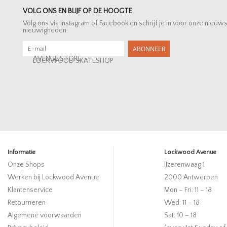
VOLG ONS EN BLIJF OP DE HOOGTE
Volg ons via Instagram of Facebook en schrijf je in voor onze nieuw
nieuwigheden.
ABONNEER
AVENUE STORE
LOCKWOOD SKATESHOP
Informatie
Lockwood Avenue
Onze Shops
IJzerenwaag 1
Werken bij Lockwood Avenue
2000 Antwerpen
Klantenservice
Mon – Fri: 11 – 18
Retourneren
Wed: 11 – 18
Algemene voorwaarden
Sat: 10 – 18