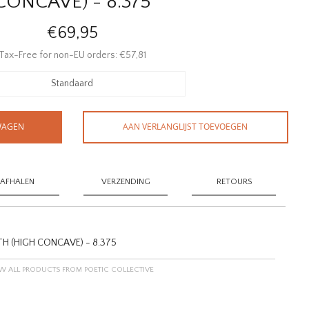
CONCAVE) - 8.375
€69,95
Tax-Free for non-EU orders: €57,81
Standaard
WAGEN
AAN VERLANGLIJST TOEVOEGEN
AFHALEN
VERZENDING
RETOURS
TH (HIGH CONCAVE) - 8.375
W ALL PRODUCTS FROM POETIC COLLECTIVE