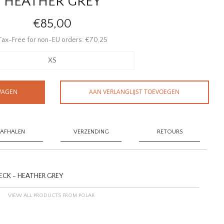
HEATHER GREY
€85,00
Tax-Free for non-EU orders: €70,25
XS
WAGEN
AAN VERLANGLIJST TOEVOEGEN
AFHALEN
VERZENDING
RETOURS
CK - HEATHER GREY
VIEW ALL PRODUCTS FROM POLAR