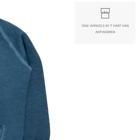
DRIE WINKELS IN 'T HART VAN
ANTWERPEN