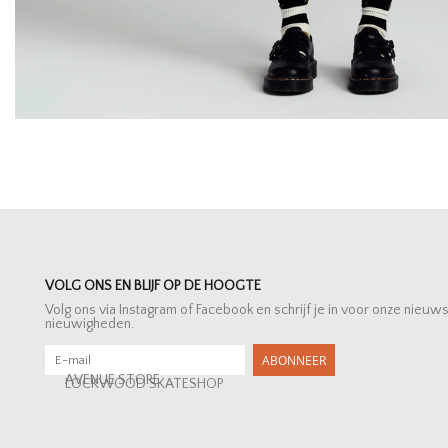
VOLG ONS EN BLIJF OP DE HOOGTE
Volg ons via Instagram of Facebook en schrijf je in voor onze nieuw
nieuwigheden.
ABONNEER
AVENUE STORE
LOCKWOOD SKATESHOP