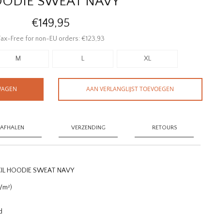
ODIE SWEAT NAVY
€149,95
ax-Free for non-EU orders: €123,93
M
L
XL
WAGEN
AAN VERLANGLIJST TOEVOEGEN
AFHALEN
VERZENDING
RETOURS
IL HOODIE SWEAT NAVY
/m²)
d