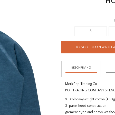
HO
T
S
TOEVOEGEN AAN WINKEL
BESCHRIJVING
Merk:
Pop Trading Co
POP TRADING COMPANY STENC
100% heavyweight cotton (430g
3-panel hood construction
garment dyed and heavy washe