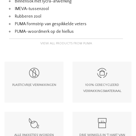
Binnensok met lycra-afwerking
IMEVA-tussenzool
Rubberen zool
PUMA Formstrip van gespikkelde veters
PUMA-woordmerk op de hiellus
VIEW ALL PRODUCTS FROM PUMA
PLASTICVRIJE VERPAKKINGEN
100% GERECYCLEERD
VERPAKKINGSMATERIAAL
ALLE PAKKETJES WORDEN
DRIE WINKELS IN 'T HART VAN