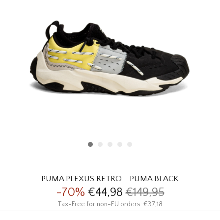
HOMEWARE
SALE
MERKEN
THE EDIT
PUMA PLEXUS RETRO - PUMA BLACK
-70%
€44,98
€149,95
Tax-Free for non-EU orders: €37,18