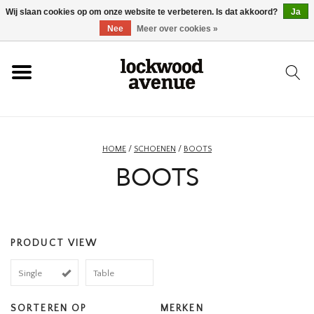
Wij slaan cookies op om onze website te verbeteren. Is dat akkoord?
Ja
HOME
Nee
Meer over cookies »
LOCKWOOD
NIEUW
HOME
/
SCHOENEN
/
BOOTS
BOOTS
SCHOENEN
KLEDING
PRODUCT VIEW
ACCESSOIRES
Single
Table
SKATEBOARD
SORTEREN OP
MERKEN