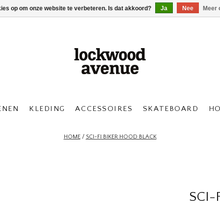
kies op om onze website te verbeteren. Is dat akkoord?
Ja
Nee
Meer 
ENEN
KLEDING
ACCESSOIRES
SKATEBOARD
H
HOME
/
SCI-FI BIKER HOOD BLACK
SCI-