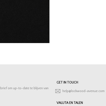
GET IN TOUCH
sbrief om up-to-date te blijven van
help@lockwood-avenue.com
VALUTA EN TALEN