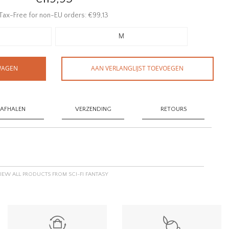
Tax-Free for non-EU orders: €99,13
M
WAGEN
AAN VERLANGLIJST TOEVOEGEN
AFHALEN
VERZENDING
RETOURS
IEW ALL PRODUCTS FROM SCI-FI FANTASY