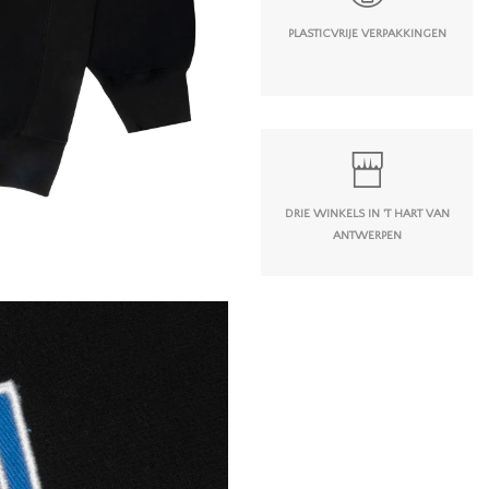
PLASTICVRIJE VERPAKKINGEN
DRIE WINKELS IN 'T HART VAN
ANTWERPEN