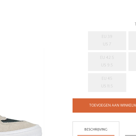
EU 39
US 7
EU 42.5
US 9.5
EU 45
US 11.5
TOEVOEGEN AAN WINKEL
BESCHRIJVING