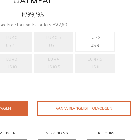
OATMEAL
€99,95
Tax-Free for non-EU orders: €82,60
EU 40
EU 40.5
EU 42
US 7.5
US 8
US 9
EU 43
EU 44
EU 44.5
US 10
US 10.5
US 11
WAGEN
AAN VERLANGLIJST TOEVOEGEN
AFHALEN
VERZENDING
RETOURS