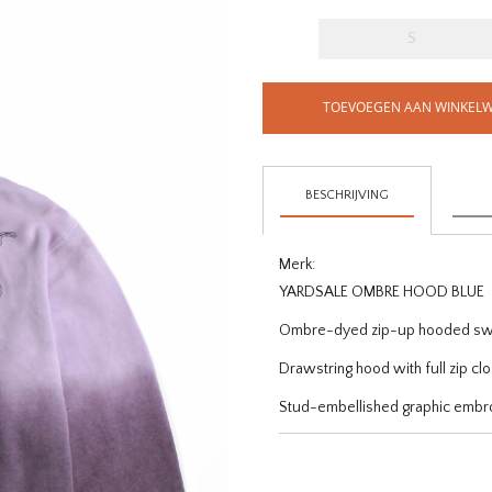
S
TOEVOEGEN AAN WINKEL
BESCHRIJVING
Merk:
YARDSALE OMBRE HOOD BLUE
Ombre-dyed zip-up hooded swe
Drawstring hood with full zip cl
Stud-embellished graphic embro