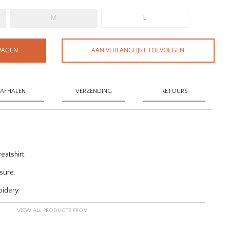
M
L
WAGEN
AAN VERLANGLIJST TOEVOEGEN
AFHALEN
VERZENDING
RETOURS
atshirt.
osure.
idery.
VIEW ALL PRODUCTS FROM