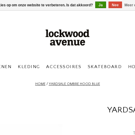
kies op om onze website te verbeteren. Is dat akkoord?
Ja
Nee
Meer 
ENEN
KLEDING
ACCESSOIRES
SKATEBOARD
H
HOME
/
YARDSALE OMBRE HOOD BLUE
YARDS
T