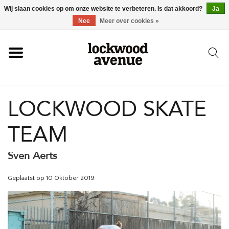
Wij slaan cookies op om onze website te verbeteren. Is dat akkoord?
Ja
HOME
Nee
Meer over cookies »
LOCKWOOD
LOCKWOOD SKATE
NIEUW
TEAM
SCHOENEN
Sven Aerts
KLEDING
Geplaatst op
10 Oktober 2019
ACCESSOIRES
SKATEBOARD