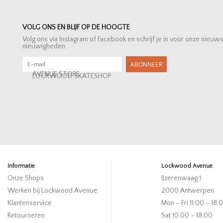
VOLG ONS EN BLIJF OP DE HOOGTE
Volg ons via Instagram of Facebook en schrijf je in voor onze nieuw
nieuwigheden.
ABONNEER
AVENUE STORE
LOCKWOOD SKATESHOP
Informatie
Lockwood Avenue
Onze Shops
IJzerenwaag 1
Werken bij Lockwood Avenue
2000 Antwerpen
Klantenservice
Mon – Fri 11:00 – 18:
Retourneren
Sat 10:00 – 18:00