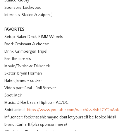
Stance: Goofy
Sponsors: Lockwood
Interests: Skaten & zuipen ;)
FAVORITES
Setup: Baker Deck, 51MM Wheels
Food: Croissant & cheese
Drink: Grimbergen Tripel
Bar: the streets
Movie/Tv show: Dikkenek
Skater: Bryan Herman
Hater: James = sucker
Video part: Real - Roll Forever
Spot: Meir
Music: Dikke bass + Hiphop + AC/DC
Spirit animal:
https://www.youtube.com/watch?v=4vb4CYDpApk
Influencer: fock that shit mayne dont let yourself be fooled kids!!
Brand: Carhartt (plzz sponsor meee)