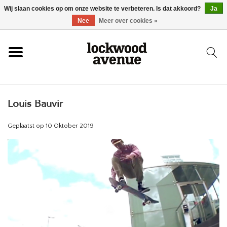
Wij slaan cookies op om onze website te verbeteren. Is dat akkoord?
Ja
HOME
Nee
Meer over cookies »
LOCKWOOD
Louis Bauvir
NIEUW
Geplaatst op
10 Oktober 2019
SCHOENEN
KLEDING
ACCESSOIRES
SKATEBOARD