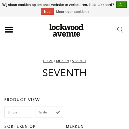
Wij slaan cookies op om onze website te verbeteren. Is dat akkoord?
Ja
HOME
Nee
Meer over cookies »
LOCKWOOD
NIEUW
HOME
/
MERKEN
/
SEVENTH
SEVENTH
SCHOENEN
KLEDING
PRODUCT VIEW
ACCESSOIRES
Single
Table
SKATEBOARD
SORTEREN OP
MERKEN