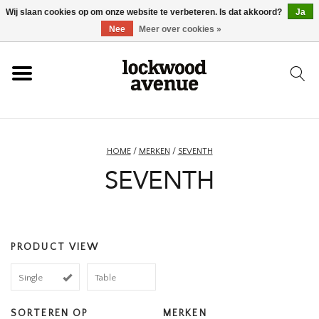
Wij slaan cookies op om onze website te verbeteren. Is dat akkoord?
Ja
HOME
Nee
Meer over cookies »
LOCKWOOD
NIEUW
HOME
/
MERKEN
/
SEVENTH
SEVENTH
SCHOENEN
KLEDING
PRODUCT VIEW
ACCESSOIRES
Single
Table
SKATEBOARD
SORTEREN OP
MERKEN