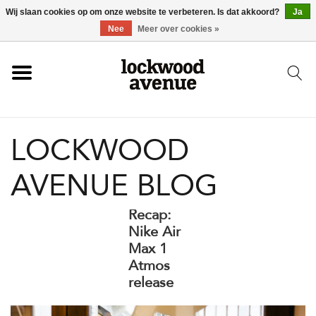
Wij slaan cookies op om onze website te verbeteren. Is dat akkoord?
Ja
HOME
Nee
Meer over cookies »
LOCKWOOD
LOCKWOOD
NIEUW
AVENUE BLOG
SCHOENEN
Recap:
KLEDING
Nike Air
Max 1
Atmos
ACCESSOIRES
release
SKATEBOARD