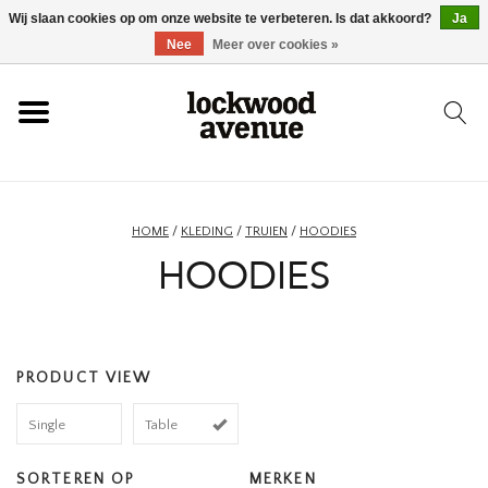
Wij slaan cookies op om onze website te verbeteren. Is dat akkoord?
Ja
HOME
Nee
Meer over cookies »
LOCKWOOD
NIEUW
HOME
/
KLEDING
/
TRUIEN
/
HOODIES
HOODIES
SCHOENEN
KLEDING
PRODUCT VIEW
ACCESSOIRES
Single
Table
SKATEBOARD
SORTEREN OP
MERKEN