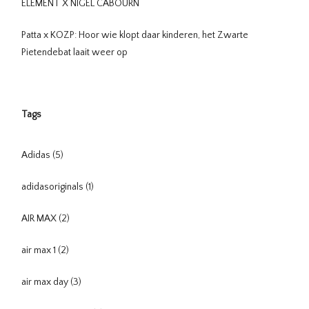
ELEMENT X NIGEL CABOURN
Patta x KOZP: Hoor wie klopt daar kinderen, het Zwarte
Pietendebat laait weer op
Tags
Adidas
(5)
adidasoriginals
(1)
AIR MAX
(2)
air max 1
(2)
air max day
(3)