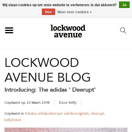
Wij slaan cookies op om onze website te verbeteren. Is dat akkoord?
Ja
HOME
Nee
Meer over cookies »
LOCKWOOD
LOCKWOOD
NIEUW
AVENUE BLOG
SCHOENEN
Introducing: The adidas ' Deerupt'
KLEDING
Geplaatst op
22 Maart 2018
Door Kelly
ACCESSOIRES
Geplaatst in
Adidas
,
adidasdeerupt
,
adidasoriginals
,
deerupt
,
kellyfober
SKATEBOARD