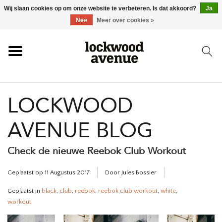
Wij slaan cookies op om onze website te verbeteren. Is dat akkoord?
Ja
HOME
Nee
Meer over cookies »
LOCKWOOD
LOCKWOOD
NIEUW
AVENUE BLOG
SCHOENEN
Check de nieuwe Reebok Club Workout
KLEDING
Geplaatst op
11 Augustus 2017
Door Jules Bossier
ACCESSOIRES
Geplaatst in
black
,
club
,
reebok
,
reebok club workout
,
white
,
workout
SKATEBOARD