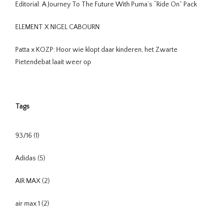
Editorial: A Journey To The Future With Puma’s “Ride On” Pack
ELEMENT X NIGEL CABOURN
Patta x KOZP: Hoor wie klopt daar kinderen, het Zwarte
Pietendebat laait weer op
Tags
93/16
(1)
Adidas
(5)
AIR MAX
(2)
air max 1
(2)