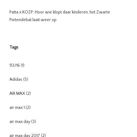
Patta x KOZP: Hoor wie klopt daar kinderen, het Zwarte
Pietendebat laait weer op
Tags
93/16
(1)
Adidas
(5)
AIR MAX
(2)
air max 1
(2)
air max day
(3)
air max day 2017
(2)