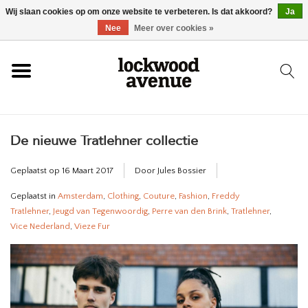
Wij slaan cookies op om onze website te verbeteren. Is dat akkoord?
Ja
HOME
Nee
Meer over cookies »
LOCKWOOD
De nieuwe Tratlehner collectie
NIEUW
Geplaatst op
16 Maart 2017
Door Jules Bossier
SCHOENEN
Geplaatst in
Amsterdam
,
Clothing
,
Couture
,
Fashion
,
Freddy
Tratlehner
,
Jeugd van Tegenwoordig
,
Perre van den Brink
,
Tratlehner
,
KLEDING
Vice Nederland
,
Vieze Fur
ACCESSOIRES
SKATEBOARD