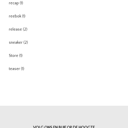
recap
(1)
reebok
(1)
release
(2)
sneaker
(2)
Store
(1)
teaser
(1)
VOLG ONS EN BLIJF OP DE HOOGTE