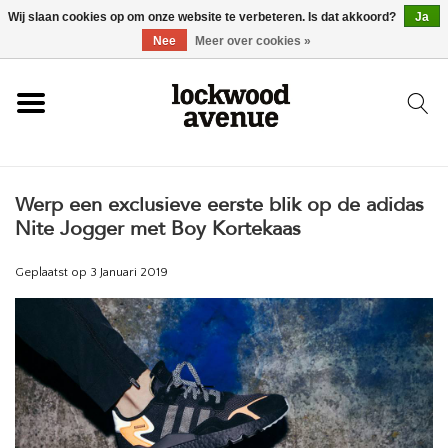
Wij slaan cookies op om onze website te verbeteren. Is dat akkoord?
Ja
HOME
Nee
Meer over cookies »
LOCKWOOD
Werp een exclusieve eerste blik op de adidas
NIEUW
Nite Jogger met Boy Kortekaas
SCHOENEN
Geplaatst op
3 Januari 2019
KLEDING
ACCESSOIRES
SKATEBOARD