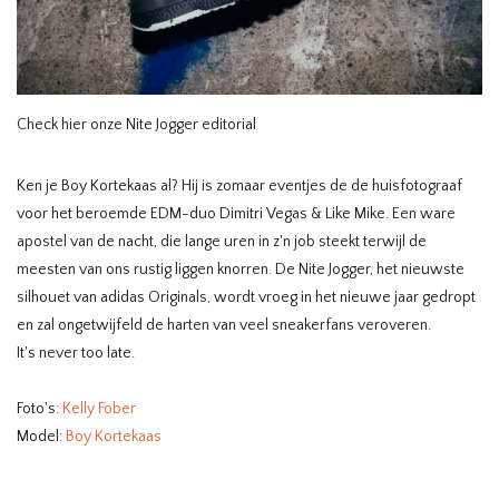
HOMEWARE
SALE
Check hier onze Nite Jogger editorial
MERKEN
Ken je Boy Kortekaas al? Hij is zomaar eventjes de de huisfotograaf
voor het beroemde EDM-duo Dimitri Vegas & Like Mike. Een ware
THE EDIT
apostel van de nacht, die lange uren in z'n job steekt terwijl de
meesten van ons rustig liggen knorren. De Nite Jogger, het nieuwste
silhouet van adidas Originals, wordt vroeg in het nieuwe jaar gedropt
en zal ongetwijfeld de harten van veel sneakerfans veroveren.
It's never too late.
Foto's:
Kelly Fober
Model:
Boy Kortekaas