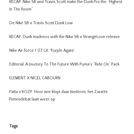
RECAP: Nike SB and Travis Scott make the Dunk Pro the “Highest
In The Room”
De Nike SB x Travis Scott Dunk Low
RECAP: Dunk madness with the Nike SB x StrangeLove release
Nike Air Force 1 ‘07 LX: 'Purple Agate’
Editorial: A Journey To The Future With Puma’s “Ride On” Pack
ELEMENT X NIGEL CABOURN
Patta x KOZP: Hoor wie klopt daar kinderen, het Zwarte
Pietendebat laait weer op
Tags